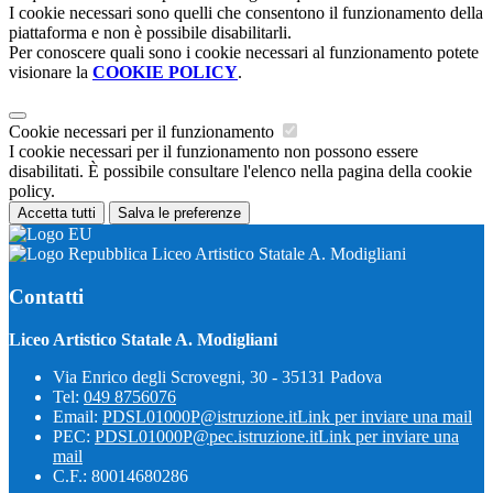
I cookie necessari sono quelli che consentono il funzionamento della
piattaforma e non è possibile disabilitarli.
Per conoscere quali sono i cookie necessari al funzionamento potete
visionare la
COOKIE POLICY
.
Cookie necessari per il funzionamento
I cookie necessari per il funzionamento non possono essere
disabilitati. È possibile consultare l'elenco nella pagina della cookie
policy.
Accetta tutti
Salva le preferenze
Liceo Artistico Statale A. Modigliani
Contatti
Liceo Artistico Statale A. Modigliani
Via Enrico degli Scrovegni, 30 - 35131 Padova
Tel:
049 8756076
Email:
PDSL01000P@istruzione.it
Link per inviare una mail
PEC:
PDSL01000P@pec.istruzione.it
Link per inviare una
mail
C.F.: 80014680286