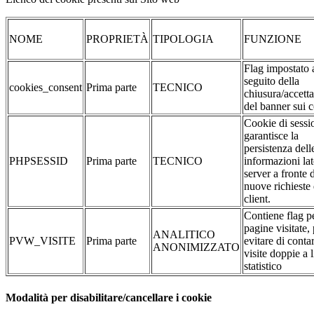
NOME
PROPRIETÀ
TIPOLOGIA
FUNZIONE
Flag impostato 
seguito della
cookies_consent
Prima parte
TECNICO
chiusura/accett
del banner sui 
Cookie di sessi
garantisce la
persistenza dell
PHPSESSID
Prima parte
TECNICO
informazioni la
server a fronte 
nuove richieste 
client.
Contiene flag pe
pagine visitate,
ANALITICO
PVW_VISITE
Prima parte
evitare di conta
ANONIMIZZATO
visite doppie a l
statistico
Modalità per disabilitare/cancellare i cookie