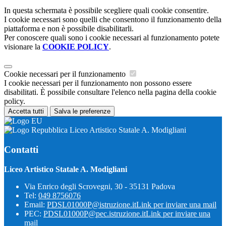
In questa schermata è possibile scegliere quali cookie consentire.
I cookie necessari sono quelli che consentono il funzionamento della
piattaforma e non è possibile disabilitarli.
Per conoscere quali sono i cookie necessari al funzionamento potete
visionare la
COOKIE POLICY
.
Cookie necessari per il funzionamento
I cookie necessari per il funzionamento non possono essere
disabilitati. È possibile consultare l'elenco nella pagina della cookie
policy.
Accetta tutti
Salva le preferenze
Liceo Artistico Statale A. Modigliani
Contatti
Liceo Artistico Statale A. Modigliani
Via Enrico degli Scrovegni, 30 - 35131 Padova
Tel:
049 8756076
Email:
PDSL01000P@istruzione.it
Link per inviare una mail
PEC:
PDSL01000P@pec.istruzione.it
Link per inviare una
mail