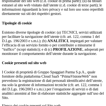
responsabile del sito web (c.d. cookie di prima parte); (ii) da titolari
estranei al sito web visitato dall’utente (c.d. cookie di terze parti); le
informazioni riguardanti la loro privacy e sul loro uso sono reperibili
direttamente sui siti dei rispettivi gestori.
Tipologie di cookie
Esistono diverse tipologie di cookie: (a) TECNICI, servizi utilizzati
per facilitare la navigazione dell’utente (cfr. art. 122, comma 1 del
D.Lgs. 196/2003 e s.m.i.); (b)
ANALITICI
, impiegati per valutare
l’efficacia di un servizio fornito o per contribuire a misurarne il
“traffico” (scopi statistici); e di (c)
PROFILAZIONE
, adoperati per
monitorare il comportamento dell’utente durante la navigazione.
Cookie presenti sul sito web
I Cookie di proprietà di Gruppo Spaggiari Parma S.p.A., quale
fornitore della piattaforma Cloud SaaS “PrimaVisioneWeb” non
prevedono la registrazione di dati personali identificativi dell’utente,
ma solo la gestione di informazioni tecniche (cfr. art. 122, comma 1
del D.Lgs. 196/2003 e s.m.i.) per l’erogazione di servizi o di dati
analitici anonimi al fine di elaborare statistiche aggregate sull’uso del
Sito.
Elenco dei cookie presenti sul Sito web