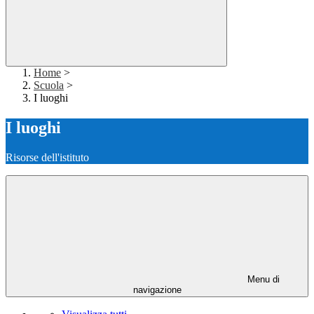
Home
>
Scuola
>
I luoghi
I luoghi
Risorse dell'istituto
Menu di
navigazione