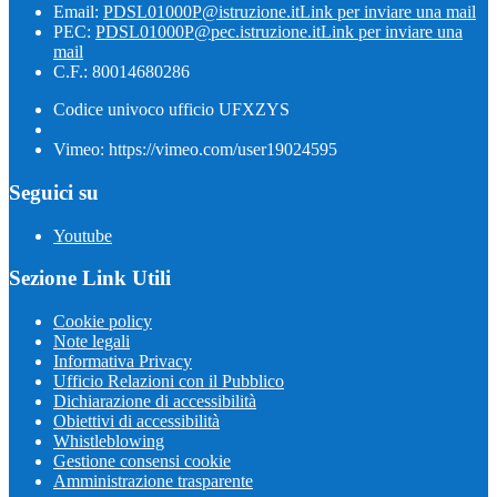
Email:
PDSL01000P@istruzione.it
Link per inviare una mail
PEC:
PDSL01000P@pec.istruzione.it
Link per inviare una
mail
C.F.: 80014680286
Codice univoco ufficio UFXZYS
Vimeo: https://vimeo.com/user19024595
Seguici su
Youtube
Sezione Link Utili
Cookie policy
Note legali
Informativa Privacy
Ufficio Relazioni con il Pubblico
Dichiarazione di accessibilità
Obiettivi di accessibilità
Whistleblowing
Gestione consensi cookie
Amministrazione trasparente