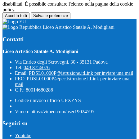
disabilitati. È possibile consultare l'elenco nella pagina della cookie
policy.
Accetta tutti
Salva le preferenze
Liceo Artistico Statale A. Modigliani
Contatti
Liceo Artistico Statale A. Modigliani
Via Enrico degli Scrovegni, 30 - 35131 Padova
Tel:
049 8756076
Email:
PDSL01000P@istruzione.it
Link per inviare una mail
PEC:
PDSL01000P@pec.istruzione.it
Link per inviare una
mail
C.F.: 80014680286
Codice univoco ufficio UFXZYS
Vimeo: https://vimeo.com/user19024595
Seguici su
Youtube