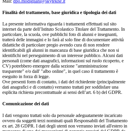
Mail:
dpo.modigliani@skytekne.it
Finalità del trattamento, base giuridica e tipologia dei dati
La presente informativa riguarda i trattamenti effettuati sul sito
internet da parte dell’Istituto Scolastico Titolare del Trattamento. In
particolare, la scuola, ove pubblichi foto di alunni e insegnanti,
tratterà delle immagini e lo farà al solo fine di documentare attività
didattiche di particolare pregio avendo cura di non rendere
identificabili gli alunni in mancanza di base giuridica che non si
identifichi nel perseguimento di un interesse pubblico. Alcuni dati
personali (come dati anagrafici, informazioni sul ruolo ricoperto, e
CV) potrebbero emergere dalla sezione "amministrazione
trasparente" e/o dall' "albo online", in quel caso il trattamento è
eseguito in forza di legge.
Ove presenti form di contatto, i dati del richiedente (principalmente
dati anagrafici e di contatto) verranno trattati per soddisfare una
esplicita richiesta precontrattuale ai sensi dell’art. 6 b) del GDPR.
Comunicazione dei dati
I dati vengono trattati solo da personale adeguatamente incaricato
ovvero da soggetti terzi nominati quali Responsabili del Trattamento
ex art. 28 GDPR. I dati degli utenti non verranno inviati all'estero in