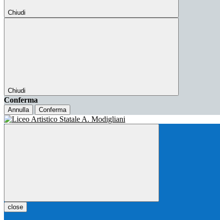
Chiudi
Chiudi
Conferma
Annulla
Conferma
close