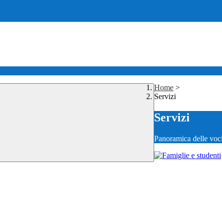
Home
>
Servizi
Servizi
Panoramica delle voc