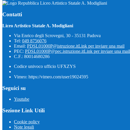
Liceo Artistico Statale A. Modigliani
Contatti
Liceo Artistico Statale A. Modigliani
Via Enrico degli Scrovegni, 30 - 35131 Padova
Tel:
049 8756076
Email:
PDSL01000P@istruzione.it
Link per inviare una mail
PEC:
PDSL01000P@pec.istruzione.it
Link per inviare una mail
C.F.: 80014680286
Codice univoco ufficio UFXZYS
Vimeo: https://vimeo.com/user19024595
Seguici su
Youtube
Sezione Link Utili
Cookie policy
Note legali