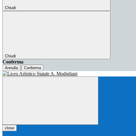
Chiudi
Chiudi
Conferma
Annulla
Conferma
close