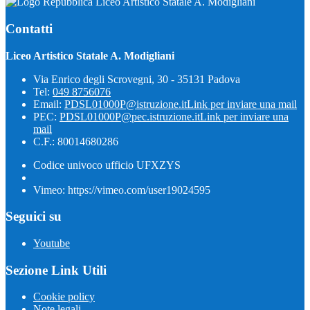
Liceo Artistico Statale A. Modigliani
Contatti
Liceo Artistico Statale A. Modigliani
Via Enrico degli Scrovegni, 30 - 35131 Padova
Tel:
049 8756076
Email:
PDSL01000P@istruzione.it
Link per inviare una mail
PEC:
PDSL01000P@pec.istruzione.it
Link per inviare una
mail
C.F.: 80014680286
Codice univoco ufficio UFXZYS
Vimeo: https://vimeo.com/user19024595
Seguici su
Youtube
Sezione Link Utili
Cookie policy
Note legali