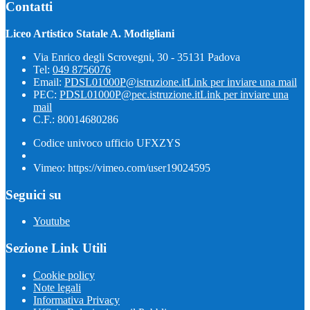
Contatti
Liceo Artistico Statale A. Modigliani
Via Enrico degli Scrovegni, 30 - 35131 Padova
Tel:
049 8756076
Email:
PDSL01000P@istruzione.it
Link per inviare una mail
PEC:
PDSL01000P@pec.istruzione.it
Link per inviare una
mail
C.F.: 80014680286
Codice univoco ufficio UFXZYS
Vimeo: https://vimeo.com/user19024595
Seguici su
Youtube
Sezione Link Utili
Cookie policy
Note legali
Informativa Privacy