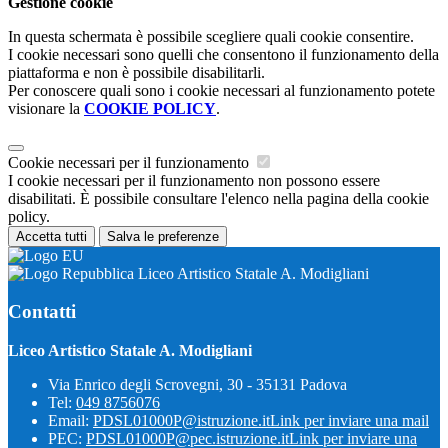
Gestione cookie
In questa schermata è possibile scegliere quali cookie consentire.
I cookie necessari sono quelli che consentono il funzionamento della
piattaforma e non è possibile disabilitarli.
Per conoscere quali sono i cookie necessari al funzionamento potete
visionare la
COOKIE POLICY
.
Cookie necessari per il funzionamento
I cookie necessari per il funzionamento non possono essere
disabilitati. È possibile consultare l'elenco nella pagina della cookie
policy.
Accetta tutti
Salva le preferenze
Liceo Artistico Statale A. Modigliani
Contatti
Liceo Artistico Statale A. Modigliani
Via Enrico degli Scrovegni, 30 - 35131 Padova
Tel:
049 8756076
Email:
PDSL01000P@istruzione.it
Link per inviare una mail
PEC:
PDSL01000P@pec.istruzione.it
Link per inviare una