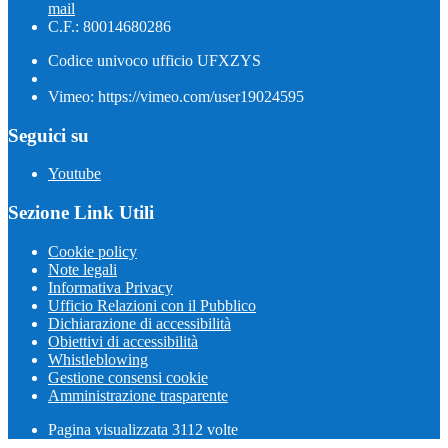
mail
C.F.: 80014680286
Codice univoco ufficio UFXZYS
Vimeo: https://vimeo.com/user19024595
Seguici su
Youtube
Sezione Link Utili
Cookie policy
Note legali
Informativa Privacy
Ufficio Relazioni con il Pubblico
Dichiarazione di accessibilità
Obiettivi di accessibilità
Whistleblowing
Gestione consensi cookie
Amministrazione trasparente
Pagina visualizzata
3112
volte