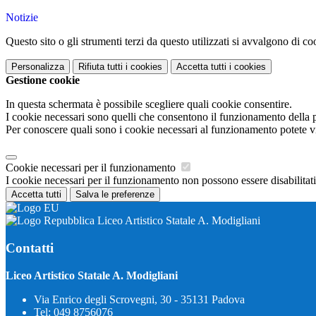
Notizie
Questo sito o gli strumenti terzi da questo utilizzati si avvalgono di coo
Personalizza
Rifiuta tutti
i cookies
Accetta tutti
i cookies
Gestione cookie
In questa schermata è possibile scegliere quali cookie consentire.
I cookie necessari sono quelli che consentono il funzionamento della pi
Per conoscere quali sono i cookie necessari al funzionamento potete v
Cookie necessari per il funzionamento
I cookie necessari per il funzionamento non possono essere disabilitati.
Accetta tutti
Salva le preferenze
Liceo Artistico Statale A. Modigliani
Contatti
Liceo Artistico Statale A. Modigliani
Via Enrico degli Scrovegni, 30 - 35131 Padova
Tel:
049 8756076