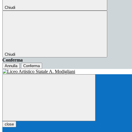
Chiudi
Chiudi
Conferma
Annulla
Conferma
close