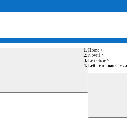
Home
>
Novità
>
Le notizie
>
Letture in maniche co