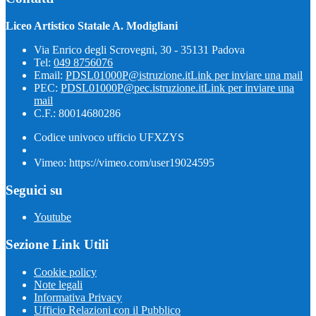
Liceo Artistico Statale A. Modigliani
Via Enrico degli Scrovegni, 30 - 35131 Padova
Tel:
049 8756076
Email:
PDSL01000P@istruzione.it
Link per inviare una mail
PEC:
PDSL01000P@pec.istruzione.it
Link per inviare una
mail
C.F.: 80014680286
Codice univoco ufficio UFXZYS
Vimeo: https://vimeo.com/user19024595
Seguici su
Youtube
Sezione Link Utili
Cookie policy
Note legali
Informativa Privacy
Ufficio Relazioni con il Pubblico