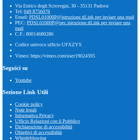
Via Enrico degli Scrovegni, 30 - 35131 Padova
Tel:
049 8756076
Email:
PDSL01000P@istruzione.it
Link per inviare una mail
PEC:
PDSL01000P@pec.istruzione.it
Link per inviare una
mail
C.F.: 80014680286
Codice univoco ufficio UFXZYS
Vimeo: https://vimeo.com/user19024595
Seguici su
Youtube
Sezione Link Utili
Cookie policy
Note legali
Informativa Privacy
Ufficio Relazioni con il Pubblico
Dichiarazione di accessibilità
Obiettivi di accessibilità
Whistleblowing