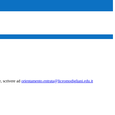
, scrivere ad
orientamento.entrata@liceomodigliani.edu.it