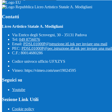
Liceo Artistico Statale A. Modigliani
Contatti
Liceo Artistico Statale A. Modigliani
Via Enrico degli Scrovegni, 30 - 35131 Padova
Tel:
049 8756076
Email:
PDSL01000P@istruzione.it
Link per inviare una mail
PEC:
PDSL01000P@pec.istruzione.it
Link per inviare una mail
C.F.: 80014680286
Codice univoco ufficio UFXZYS
Vimeo: https://vimeo.com/user19024595
Seguici su
Youtube
Sezione Link Utili
Cookie policy