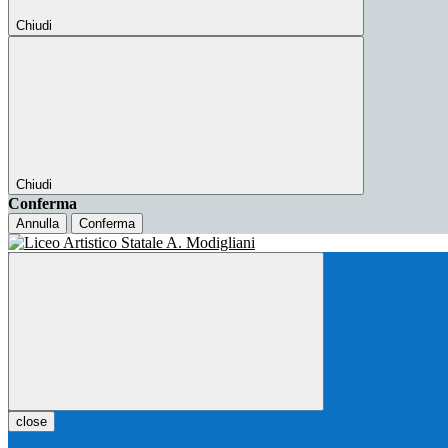
Chiudi
Chiudi
Conferma
Annulla
Conferma
close