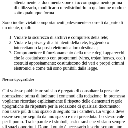
attentamente la documentazione di accompagnamento prima
di utilizzarlo, modificarlo o redistribuirlo in qualunque modo e
sotto qualunque forma.
Sono inoltre vietati comportamenti palesemente scorretti da parte di
un utente, quali:
Violare la sicurezza di archivi e computers della rete;
Violare la privacy di altri utenti della rete, leggendo o
intercettando la posta elettronica loro destinata;
Compromettere il funzionamento della rete e degli apparecchi
che la costituiscono con programmi (virus, trojan horses, ecc.)
costruiti appositamente; costituiscono dei veri e propri crimini
elettronici e come tali sono punibili dalla legge.
Norme tipografiche
Chi volesse pubblicare sul sito è pregato di consultare la presente
normazione prima di inoltrare i contenuti alla redazione. In premessa
vogliamo ricordare esplicitamente il rispetto delle elementari regole
tipografiche da rispettare per la redazione di qualsiasi documento:
non usare più di uno spazio di seguito tra i caratteri. La virgola deve
essere sempre seguita da uno spazio e mai preceduta. Lo stesso vale
per il punto. Tra le parole e i simboli, assicurarsi che vi siano sempre
gli spazi opportuni. Dopo il punto è necessario inserire sempre uno