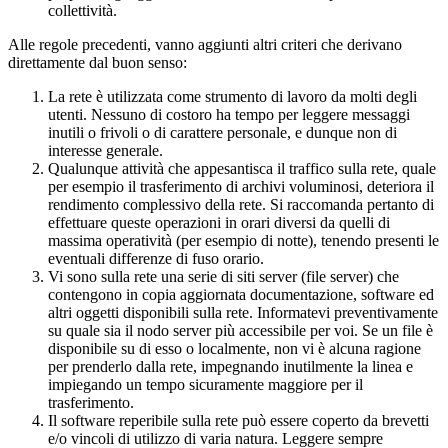
collettività.
Alle regole precedenti, vanno aggiunti altri criteri che derivano
direttamente dal buon senso:
La rete è utilizzata come strumento di lavoro da molti degli
utenti. Nessuno di costoro ha tempo per leggere messaggi
inutili o frivoli o di carattere personale, e dunque non di
interesse generale.
Qualunque attività che appesantisca il traffico sulla rete, quale
per esempio il trasferimento di archivi voluminosi, deteriora il
rendimento complessivo della rete. Si raccomanda pertanto di
effettuare queste operazioni in orari diversi da quelli di
massima operatività (per esempio di notte), tenendo presenti le
eventuali differenze di fuso orario.
Vi sono sulla rete una serie di siti server (file server) che
contengono in copia aggiornata documentazione, software ed
altri oggetti disponibili sulla rete. Informatevi preventivamente
su quale sia il nodo server più accessibile per voi. Se un file è
disponibile su di esso o localmente, non vi è alcuna ragione
per prenderlo dalla rete, impegnando inutilmente la linea e
impiegando un tempo sicuramente maggiore per il
trasferimento.
Il software reperibile sulla rete può essere coperto da brevetti
e/o vincoli di utilizzo di varia natura. Leggere sempre