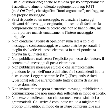
lista di distribuzione; anche se talvolta questo comportamento
è accettato o almeno tollerato aggiungendo il
tag
[OT]
(cioè
Off Topic
, che significa “fuori argomento”) nell’oggetto
del proprio messaggio.
Se si risponde ad un messaggio, evidenziare i passaggi
rilevanti del messaggio originario, allo scopo di facilitare la
comprensione da parte di coloro che non lo hanno letto, ma
non riportare mai sistematicamente l’intero messaggio
originale.
Non condurre “guerre di opinione” sulla rete a colpi di
messaggi e contromessaggi: se ci sono diatribe personali, è
meglio risolverle via posta elettronica in corrispondenza
privata tra gli interessati.
Non pubblicare mai, senza l’esplicito permesso dell’autore, il
contenuto di messaggi di posta elettronica.
Non pubblicare messaggi stupidi o che semplicemente
prendono le parti dell’uno o dell’altro fra i contendenti in una
discussione. Leggere sempre le FAQ (Frequently Asked
Questions) relative all’argomento trattato prima di inviare
nuove domande.
Non inviare tramite posta elettronica messaggi pubblicitari o
comunicazioni che non siano stati sollecitati in modo esplicito.
Non essere intolleranti con chi commette errori sintattici o
grammaticali. Chi scrive è comunque tenuto a migliorare il
proprio linguaggio, in modo da risultare comprensibile alla