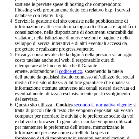
sostiene le previste spese di hosting che comprendono:
l’hosting web propriamente detto con relativo bkp, i servizi
database con relativi bkp.
Servizi: la gestione del sito consiste nella pubblicazione di
informazioni e atti secondo una logica di efficacia e rapidità di
consultazione, nella disposizione di documenti scaricabili dai
visitatori, nella istituzione di nuove sezioni e pagine e nello
sviluppo di servizi interattivi e di altri eventuali accessi da
progettare e realizzare progressivamente.
Privacy: consapevole che la dignità della persona va ad ogni
costo tutelata anche sul web, il responsabile cura di
ottemperare alle linee guida che il Garante
emette, adottandone il
codice etico
, sostenendo la tutela
dell’utente da qualsiasi rischio connesso all’utilizzo dei social
media che il sito utilizza. A tal fine garantisce che qualsiasi
informazione ottenuta attraverso tali canali resterà riservata ed
eventualmente utilizzata esclusivamente per lo svolgimento
del servizio.
Questo sito utilizza i
Cookies
secondo la normativa vigente
: si
tratta di piccoli file di testo che vengono depositati sul vostro
computer per ricordare le attività e le preferenze scelte da voi
e dal vostro browser. In generale, i cookie vengono utilizzati
per mantenere le preferenze dell’utente, memorizzano le
informazioni per cose come carrelli della spesa e
forniscono dati di monitoraggio anonimi per applicazioni di