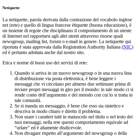
Netiquette
La netiquette, parola derivata dalla contrazione del vocabolo inglese
net (rete) e quello di lingua francese étiquette (buona educazione), è
un insieme di regole che disciplinano il comportamento di un utente
di Internet nel rapportarsi agli altri utenti attraverso risorse quali
newsgroup, mailing list, forum o e-mail in genere. La netiquette qui
riportata è stata approvata dalla Registration Authority Italiana (
NIC
)
ed è pertanto adottata anche dal nostro sito.
Etica e norme di buon uso dei servizi di rete:
Quando si arriva in un nuovo newsgroup o in una nuova lista
di distribuzione via posta elettronica, è bene leggere i
messaggi che vi circolano per almeno due settimane prima di
inviare propri messaggi in giro per il mondo: in tale modo ci si
rende conto dell’argomento e del metodo con cui lo si tratta in
tale comunità.
Se si manda un messaggio, è bene che esso sia sintetico e
descriva in modo chiaro e diretto il problema.
Non usare i caratteri tutti in maiuscolo nel titolo o nel testo dei
tuoi messaggi, nella rete questo comportamento equivale ad
“urlare” ed è altamente disdicevole.
Non divagare rispetto all’argomento del newsgroup o della