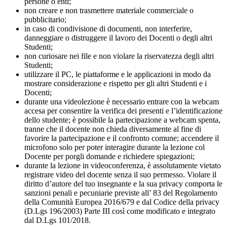
persone o enti;
non creare e non trasmettere materiale commerciale o
pubblicitario;
in caso di condivisione di documenti, non interferire,
danneggiare o distruggere il lavoro dei Docenti o degli altri
Studenti;
non curiosare nei file e non violare la riservatezza degli altri
Studenti;
utilizzare il PC, le piattaforme e le applicazioni in modo da
mostrare considerazione e rispetto per gli altri Studenti e i
Docenti;
durante una videolezione è necessario entrare con la webcam
accesa per consentire la verifica dei presenti e l’identificazione
dello studente; è possibile la partecipazione a webcam spenta,
tranne che il docente non chieda diversamente al fine di
favorire la partecipazione e il confronto comune; accendere il
microfono solo per poter interagire durante la lezione col
Docente per porgli domande e richiedere spiegazioni;
durante la lezione in videoconferenza, è assolutamente vietato
registrare video del docente senza il suo permesso. Violare il
diritto d’autore del tuo insegnante e la sua privacy comporta le
sanzioni penali e pecuniarie previste all’ 83 del Regolamento
della Comunità Europea 2016/679 e dal Codice della privacy
(D.Lgs 196/2003) Parte III così come modificato e integrato
dal D.Lgs 101/2018.