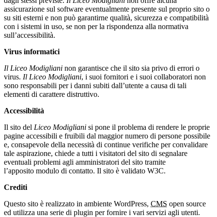
dagli stessi previste.
Il Liceo Modigliani
non offre alcuna
assicurazione sul software eventualmente presente sul proprio sito o
su siti esterni e non può garantirne qualità, sicurezza e compatibilità
con i sistemi in uso, se non per la rispondenza alla normativa
sull’accessibilità.
Virus informatici
Il Liceo Modigliani
non garantisce che il sito sia privo di errori o
virus.
Il Liceo Modigliani
, i suoi fornitori e i suoi collaboratori non
sono responsabili per i danni subiti dall’utente a causa di tali
elementi di carattere distruttivo.
Accessibilità
Il sito del
Liceo Modigliani
si pone il problema di rendere le proprie
pagine accessibili e fruibili dal maggior numero di persone possibile
e, consapevole della necessità di continue verifiche per convalidare
tale aspirazione, chiede a tutti i visitatori del sito di segnalare
eventuali problemi agli amministratori del sito tramite
l’apposito modulo di contatto. Il sito è validato W3C.
Crediti
Questo sito è realizzato in ambiente WordPress,
CMS
open source
ed utilizza una serie di plugin per fornire i vari servizi agli utenti.