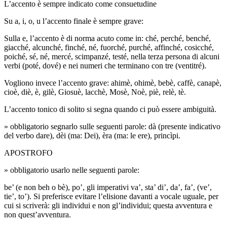
L’accento è sempre indicato come consuetudine
Su a, i, o, u l’accento finale è sempre grave:
Sulla e, l’accento è di norma acuto come in: ché, perché, benché,
giacché, alcunché, finché, né, fuorché, purché, affinché, cosicché,
poiché, sé, né, mercé, scimpanzé, testé, nella terza persona di alcuni
verbi (poté, dové) e nei numeri che terminano con tre (ventitré).
Vogliono invece l’accento grave: ahimè, ohimè, bebè, caffè, canapè,
cioè, diè, è, gilè, Giosuè, lacchè, Mosè, Noè, piè, relè, tè.
L’accento tonico di solito si segna quando ci può essere ambiguità.
» obbligatorio segnarlo sulle seguenti parole: dà (presente indicativo
del verbo dare), dèi (ma: Dei), èra (ma: le ere), princìpi.
APOSTROFO
» obbligatorio usarlo nelle seguenti parole:
be’ (e non beh o bè), po’, gli imperativi va’, sta’ di’, da’, fa’, (ve’,
tie’, to’). Si preferisce evitare l’elisione davanti a vocale uguale, per
cui si scriverà: gli individui e non gl’individui; questa avventura e
non quest’avventura.