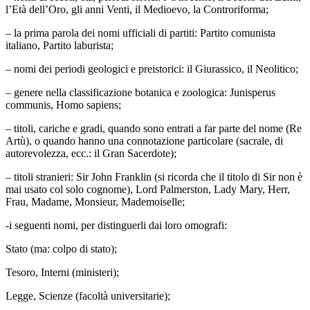
l’Età dell’Oro, gli anni Venti, il Medioevo, la Controriforma;
– la prima parola dei nomi ufficiali di partiti: Partito comunista
italiano, Partito laburista;
– nomi dei periodi geologici e preistorici: il Giurassico, il Neolitico;
– genere nella classificazione botanica e zoologica: Junisperus
communis, Homo sapiens;
– titoli, cariche e gradi, quando sono entrati a far parte del nome (Re
Artù), o quando hanno una connotazione particolare (sacrale, di
autorevolezza, ecc.: il Gran Sacerdote);
– titoli stranieri: Sir John Franklin (si ricorda che il titolo di Sir non è
mai usato col solo cognome), Lord Palmerston, Lady Mary, Herr,
Frau, Madame, Monsieur, Mademoiselle;
-i seguenti nomi, per distinguerli dai loro omografi:
Stato (ma: colpo di stato);
Tesoro, Interni (ministeri);
Legge, Scienze (facoltà universitarie);