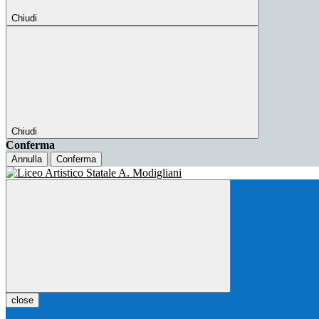
Chiudi
Chiudi
Conferma
Annulla
Conferma
close