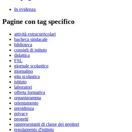
In evidenza
Pagine con tag specifico
attività extracurricolari
bacheca sindacale
biblioteca
consigli di istituto
didattica
FSL
giornale scolastico
giornalino
gita scolastica
istituto
laboratori
offerta formativa
organigramma
orientamento
presidenza
privacy
progetti
rappresentanti di classe dei genitori
regolamento d'istituto