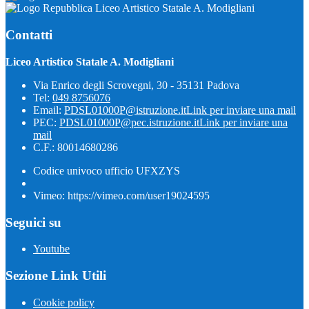
Liceo Artistico Statale A. Modigliani
Contatti
Liceo Artistico Statale A. Modigliani
Via Enrico degli Scrovegni, 30 - 35131 Padova
Tel:
049 8756076
Email:
PDSL01000P@istruzione.it
Link per inviare una mail
PEC:
PDSL01000P@pec.istruzione.it
Link per inviare una
mail
C.F.: 80014680286
Codice univoco ufficio UFXZYS
Vimeo: https://vimeo.com/user19024595
Seguici su
Youtube
Sezione Link Utili
Cookie policy