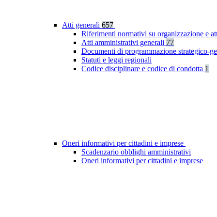
Atti generali
657
Riferimenti normativi su organizzazione e at
Atti amministrativi generali
77
Documenti di programmazione strategico-ge
Statuti e leggi regionali
Codice disciplinare e codice di condotta
1
Oneri informativi per cittadini e imprese
Scadenzario obblighi amministrativi
Oneri informativi per cittadini e imprese