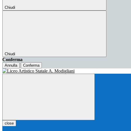
Chiudi
Chiudi
Conferma
Annulla
Conferma
close