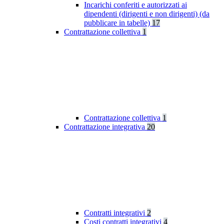
Incarichi conferiti e autorizzati ai
dipendenti (dirigenti e non dirigenti) (da
pubblicare in tabelle)
17
Contrattazione collettiva
1
Contrattazione collettiva
1
Contrattazione integrativa
20
Contratti integrativi
2
Costi contratti integrativi
4