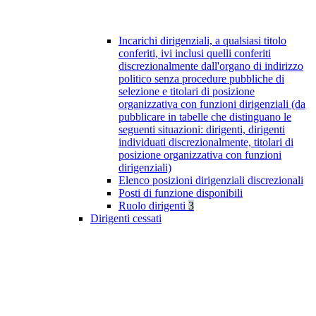
Incarichi dirigenziali, a qualsiasi titolo
conferiti, ivi inclusi quelli conferiti
discrezionalmente dall'organo di indirizzo
politico senza procedure pubbliche di
selezione e titolari di posizione
organizzativa con funzioni dirigenziali (da
pubblicare in tabelle che distinguano le
seguenti situazioni: dirigenti, dirigenti
individuati discrezionalmente, titolari di
posizione organizzativa con funzioni
dirigenziali)
Elenco posizioni dirigenziali discrezionali
Posti di funzione disponibili
Ruolo dirigenti
3
Dirigenti cessati