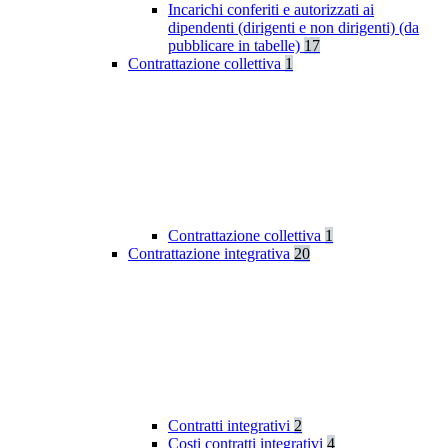
Incarichi conferiti e autorizzati ai
dipendenti (dirigenti e non dirigenti) (da
pubblicare in tabelle)
17
Contrattazione collettiva
1
Contrattazione collettiva
1
Contrattazione integrativa
20
Contratti integrativi
2
Costi contratti integrativi
4