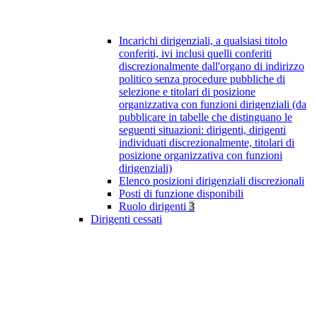
Incarichi dirigenziali, a qualsiasi titolo
conferiti, ivi inclusi quelli conferiti
discrezionalmente dall'organo di indirizzo
politico senza procedure pubbliche di
selezione e titolari di posizione
organizzativa con funzioni dirigenziali (da
pubblicare in tabelle che distinguano le
seguenti situazioni: dirigenti, dirigenti
individuati discrezionalmente, titolari di
posizione organizzativa con funzioni
dirigenziali)
Elenco posizioni dirigenziali discrezionali
Posti di funzione disponibili
Ruolo dirigenti
3
Dirigenti cessati