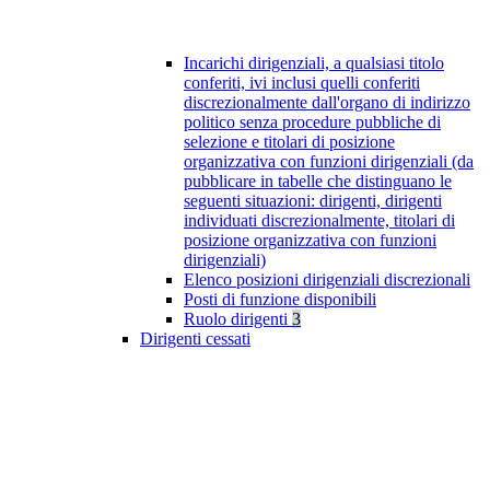
Incarichi dirigenziali, a qualsiasi titolo
conferiti, ivi inclusi quelli conferiti
discrezionalmente dall'organo di indirizzo
politico senza procedure pubbliche di
selezione e titolari di posizione
organizzativa con funzioni dirigenziali (da
pubblicare in tabelle che distinguano le
seguenti situazioni: dirigenti, dirigenti
individuati discrezionalmente, titolari di
posizione organizzativa con funzioni
dirigenziali)
Elenco posizioni dirigenziali discrezionali
Posti di funzione disponibili
Ruolo dirigenti
3
Dirigenti cessati