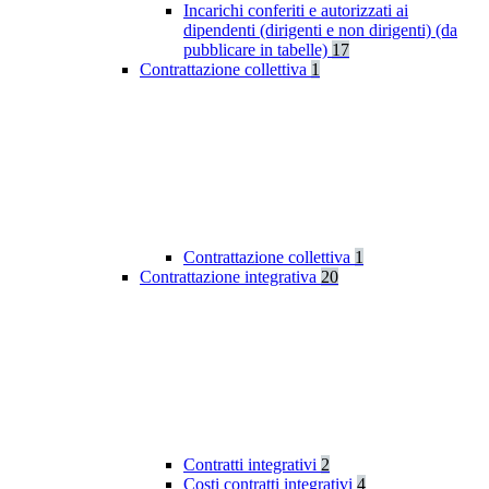
Incarichi conferiti e autorizzati ai
dipendenti (dirigenti e non dirigenti) (da
pubblicare in tabelle)
17
Contrattazione collettiva
1
Contrattazione collettiva
1
Contrattazione integrativa
20
Contratti integrativi
2
Costi contratti integrativi
4