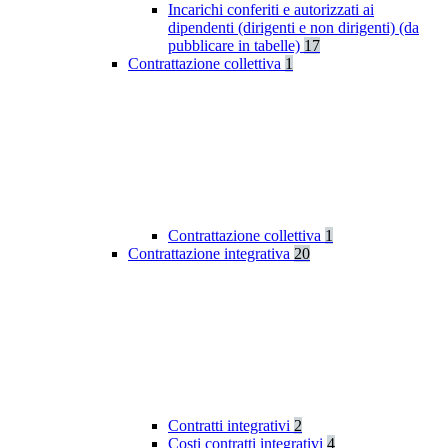
Incarichi conferiti e autorizzati ai
dipendenti (dirigenti e non dirigenti) (da
pubblicare in tabelle)
17
Contrattazione collettiva
1
Contrattazione collettiva
1
Contrattazione integrativa
20
Contratti integrativi
2
Costi contratti integrativi
4