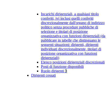
Incarichi dirigenziali, a qualsiasi titolo
conferiti, ivi inclusi quelli conferiti
discrezionalmente dall'organo di indirizzo
politico senza procedure pubbliche di
selezione e titolari di posizione
organizzativa con funzioni dirigenziali (da
pubblicare in tabelle che distinguano le
seguenti situazioni: dirigenti, dirigenti
individuati discrezionalmente, titolari di
posizione organizzativa con funzioni
dirigenziali)
Elenco posizioni dirigenziali discrezionali
Posti di funzione disponibili
Ruolo dirigenti
3
Dirigenti cessati