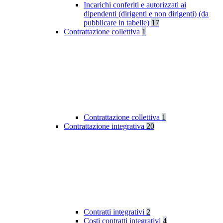
Incarichi conferiti e autorizzati ai
dipendenti (dirigenti e non dirigenti) (da
pubblicare in tabelle)
17
Contrattazione collettiva
1
Contrattazione collettiva
1
Contrattazione integrativa
20
Contratti integrativi
2
Costi contratti integrativi
4