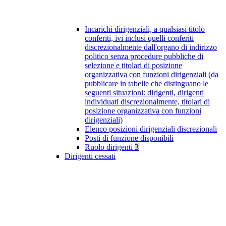
Incarichi dirigenziali, a qualsiasi titolo
conferiti, ivi inclusi quelli conferiti
discrezionalmente dall'organo di indirizzo
politico senza procedure pubbliche di
selezione e titolari di posizione
organizzativa con funzioni dirigenziali (da
pubblicare in tabelle che distinguano le
seguenti situazioni: dirigenti, dirigenti
individuati discrezionalmente, titolari di
posizione organizzativa con funzioni
dirigenziali)
Elenco posizioni dirigenziali discrezionali
Posti di funzione disponibili
Ruolo dirigenti
3
Dirigenti cessati