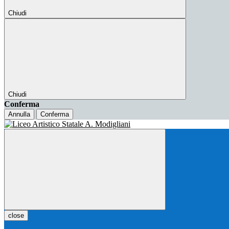
Chiudi
Chiudi
Conferma
Annulla
Conferma
close