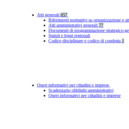
Atti generali
657
Riferimenti normativi su organizzazione e at
Atti amministrativi generali
77
Documenti di programmazione strategico-ge
Statuti e leggi regionali
Codice disciplinare e codice di condotta
1
Oneri informativi per cittadini e imprese
Scadenzario obblighi amministrativi
Oneri informativi per cittadini e imprese