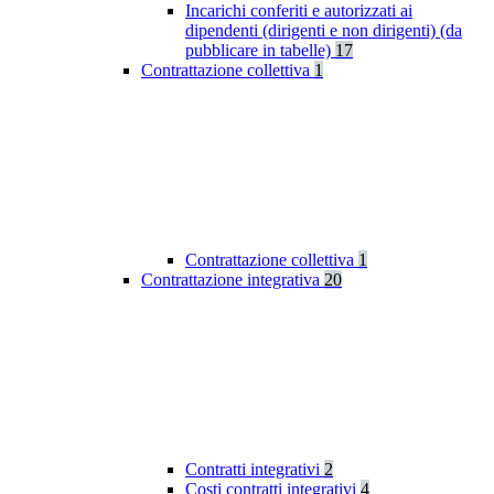
Incarichi conferiti e autorizzati ai
dipendenti (dirigenti e non dirigenti) (da
pubblicare in tabelle)
17
Contrattazione collettiva
1
Contrattazione collettiva
1
Contrattazione integrativa
20
Contratti integrativi
2
Costi contratti integrativi
4