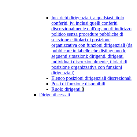
Incarichi dirigenziali, a qualsiasi titolo
conferiti, ivi inclusi quelli conferiti
discrezionalmente dall'organo di indirizzo
politico senza procedure pubbliche di
selezione e titolari di posizione
organizzativa con funzioni dirigenziali (da
pubblicare in tabelle che distinguano le
seguenti situazioni: dirigenti, dirigenti
individuati discrezionalmente, titolari di
posizione organizzativa con funzioni
dirigenziali)
Elenco posizioni dirigenziali discrezionali
Posti di funzione disponibili
Ruolo dirigenti
3
Dirigenti cessati