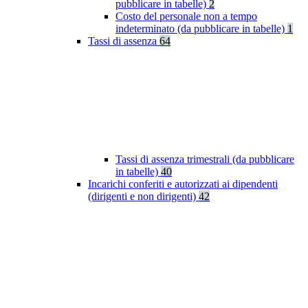
pubblicare in tabelle)
2
Costo del personale non a tempo
indeterminato (da pubblicare in tabelle)
1
Tassi di assenza
64
Tassi di assenza trimestrali (da pubblicare
in tabelle)
40
Incarichi conferiti e autorizzati ai dipendenti
(dirigenti e non dirigenti)
42