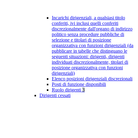
Incarichi dirigenziali, a qualsiasi titolo
conferiti, ivi inclusi quelli conferiti
discrezionalmente dall'organo di indirizzo
politico senza procedure pubbliche di
selezione e titolari di posizione
organizzativa con funzioni dirigenziali (da
pubblicare in tabelle che distinguano le
seguenti situazioni: dirigenti, dirigenti
individuati discrezionalmente, titolari di
posizione organizzativa con funzioni
dirigenziali)
Elenco posizioni dirigenziali discrezionali
Posti di funzione disponibili
Ruolo dirigenti
3
Dirigenti cessati