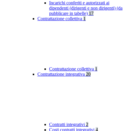
Incarichi conferiti e autorizzati ai
dipendenti (dirigenti e non dirigenti) (da
pubblicare in tabelle)
17
Contrattazione collettiva
1
Contrattazione collettiva
1
Contrattazione integrativa
20
Contratti integrativi
2
Costi contratti integrativi
4