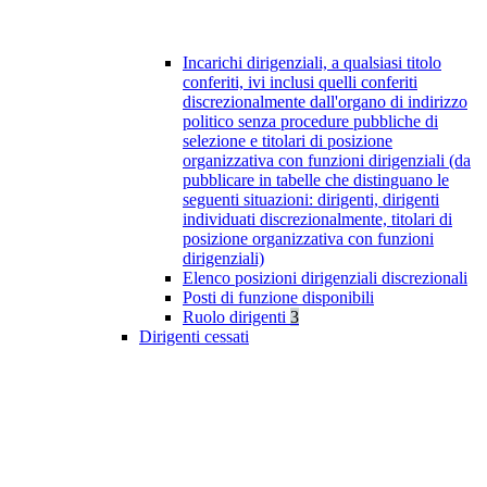
Incarichi dirigenziali, a qualsiasi titolo
conferiti, ivi inclusi quelli conferiti
discrezionalmente dall'organo di indirizzo
politico senza procedure pubbliche di
selezione e titolari di posizione
organizzativa con funzioni dirigenziali (da
pubblicare in tabelle che distinguano le
seguenti situazioni: dirigenti, dirigenti
individuati discrezionalmente, titolari di
posizione organizzativa con funzioni
dirigenziali)
Elenco posizioni dirigenziali discrezionali
Posti di funzione disponibili
Ruolo dirigenti
3
Dirigenti cessati