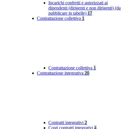
Incarichi conferiti e autorizzati ai
dipendenti (dirigenti e non dirigenti) (da
pubblicare in tabelle)
17
Contrattazione collettiva
1
Contrattazione collettiva
1
Contrattazione integrativa
20
Contratti integrativi
2
Costi contratti integrativi
4