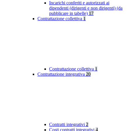
Incarichi conferiti e autorizzati ai
dipendenti (dirigenti e non dirigenti) (da
pubblicare in tabelle)
17
Contrattazione collettiva
1
Contrattazione collettiva
1
Contrattazione integrativa
20
Contratti integrativi
2
Costi contratti integrativi
4