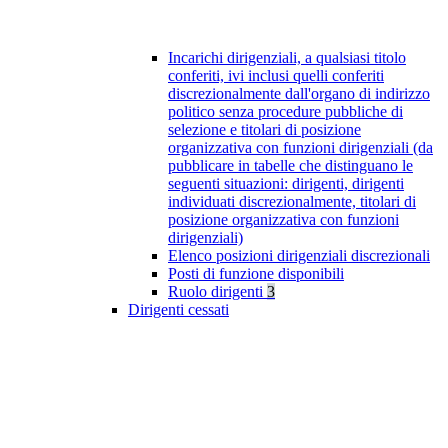
Incarichi dirigenziali, a qualsiasi titolo
conferiti, ivi inclusi quelli conferiti
discrezionalmente dall'organo di indirizzo
politico senza procedure pubbliche di
selezione e titolari di posizione
organizzativa con funzioni dirigenziali (da
pubblicare in tabelle che distinguano le
seguenti situazioni: dirigenti, dirigenti
individuati discrezionalmente, titolari di
posizione organizzativa con funzioni
dirigenziali)
Elenco posizioni dirigenziali discrezionali
Posti di funzione disponibili
Ruolo dirigenti
3
Dirigenti cessati