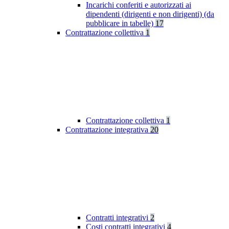
Incarichi conferiti e autorizzati ai
dipendenti (dirigenti e non dirigenti) (da
pubblicare in tabelle)
17
Contrattazione collettiva
1
Contrattazione collettiva
1
Contrattazione integrativa
20
Contratti integrativi
2
Costi contratti integrativi
4