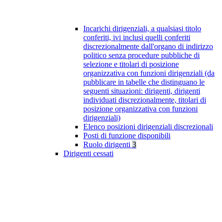
Incarichi dirigenziali, a qualsiasi titolo
conferiti, ivi inclusi quelli conferiti
discrezionalmente dall'organo di indirizzo
politico senza procedure pubbliche di
selezione e titolari di posizione
organizzativa con funzioni dirigenziali (da
pubblicare in tabelle che distinguano le
seguenti situazioni: dirigenti, dirigenti
individuati discrezionalmente, titolari di
posizione organizzativa con funzioni
dirigenziali)
Elenco posizioni dirigenziali discrezionali
Posti di funzione disponibili
Ruolo dirigenti
3
Dirigenti cessati