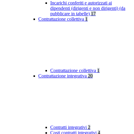
Incarichi conferiti e autorizzati ai
dipendenti (dirigenti e non dirigenti) (da
pubblicare in tabelle)
17
Contrattazione collettiva
1
Contrattazione collettiva
1
Contrattazione integrativa
20
Contratti integrativi
2
Costi contratti integrativi
4