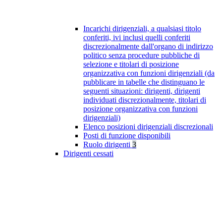
Incarichi dirigenziali, a qualsiasi titolo
conferiti, ivi inclusi quelli conferiti
discrezionalmente dall'organo di indirizzo
politico senza procedure pubbliche di
selezione e titolari di posizione
organizzativa con funzioni dirigenziali (da
pubblicare in tabelle che distinguano le
seguenti situazioni: dirigenti, dirigenti
individuati discrezionalmente, titolari di
posizione organizzativa con funzioni
dirigenziali)
Elenco posizioni dirigenziali discrezionali
Posti di funzione disponibili
Ruolo dirigenti
3
Dirigenti cessati