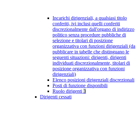
Incarichi dirigenziali, a qualsiasi titolo
conferiti, ivi inclusi quelli conferiti
discrezionalmente dall'organo di indirizzo
politico senza procedure pubbliche di
selezione e titolari di posizione
organizzativa con funzioni dirigenziali (da
pubblicare in tabelle che distinguano le
seguenti situazioni: dirigenti, dirigenti
individuati discrezionalmente, titolari di
posizione organizzativa con funzioni
dirigenziali)
Elenco posizioni dirigenziali discrezionali
Posti di funzione disponibili
Ruolo dirigenti
3
Dirigenti cessati