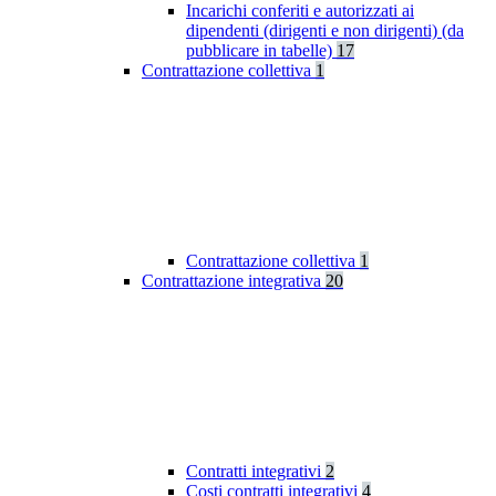
Incarichi conferiti e autorizzati ai
dipendenti (dirigenti e non dirigenti) (da
pubblicare in tabelle)
17
Contrattazione collettiva
1
Contrattazione collettiva
1
Contrattazione integrativa
20
Contratti integrativi
2
Costi contratti integrativi
4