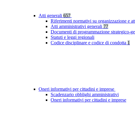
Atti generali
657
Riferimenti normativi su organizzazione e at
Atti amministrativi generali
77
Documenti di programmazione strategico-ge
Statuti e leggi regionali
Codice disciplinare e codice di condotta
1
Oneri informativi per cittadini e imprese
Scadenzario obblighi amministrativi
Oneri informativi per cittadini e imprese