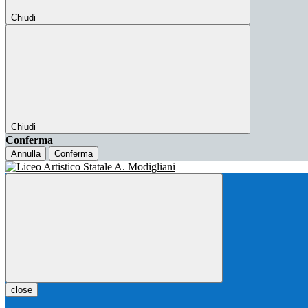
Chiudi
Chiudi
Conferma
Annulla
Conferma
close