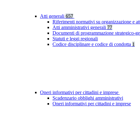
Atti generali
657
Riferimenti normativi su organizzazione e at
Atti amministrativi generali
77
Documenti di programmazione strategico-ge
Statuti e leggi regionali
Codice disciplinare e codice di condotta
1
Oneri informativi per cittadini e imprese
Scadenzario obblighi amministrativi
Oneri informativi per cittadini e imprese