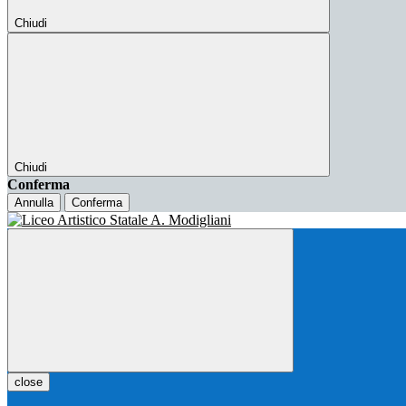
Chiudi
Chiudi
Conferma
Annulla
Conferma
close