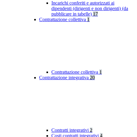
Incarichi conferiti e autorizzati ai
dipendenti (dirigenti e non dirigenti) (da
pubblicare in tabelle)
17
Contrattazione collettiva
1
Contrattazione collettiva
1
Contrattazione integrativa
20
Contratti integrativi
2
Costi contratti integrativi
4