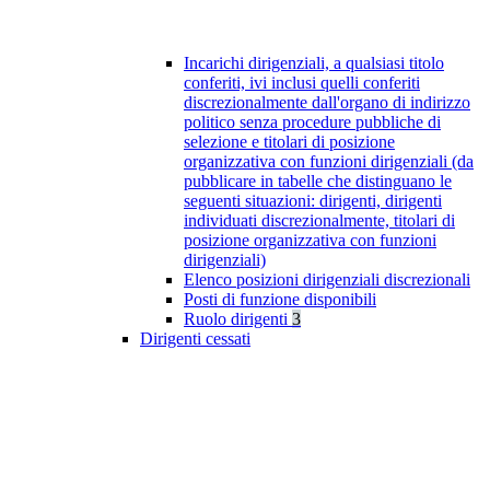
Incarichi dirigenziali, a qualsiasi titolo
conferiti, ivi inclusi quelli conferiti
discrezionalmente dall'organo di indirizzo
politico senza procedure pubbliche di
selezione e titolari di posizione
organizzativa con funzioni dirigenziali (da
pubblicare in tabelle che distinguano le
seguenti situazioni: dirigenti, dirigenti
individuati discrezionalmente, titolari di
posizione organizzativa con funzioni
dirigenziali)
Elenco posizioni dirigenziali discrezionali
Posti di funzione disponibili
Ruolo dirigenti
3
Dirigenti cessati