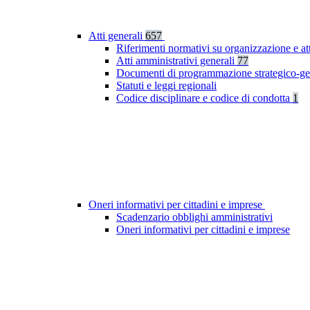
Atti generali
657
Riferimenti normativi su organizzazione e at
Atti amministrativi generali
77
Documenti di programmazione strategico-ge
Statuti e leggi regionali
Codice disciplinare e codice di condotta
1
Oneri informativi per cittadini e imprese
Scadenzario obblighi amministrativi
Oneri informativi per cittadini e imprese