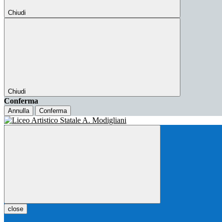
Chiudi
Chiudi
Conferma
Annulla
Conferma
close