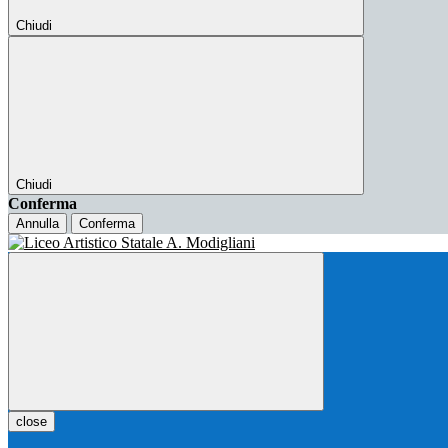
Chiudi
Chiudi
Conferma
Annulla
Conferma
close