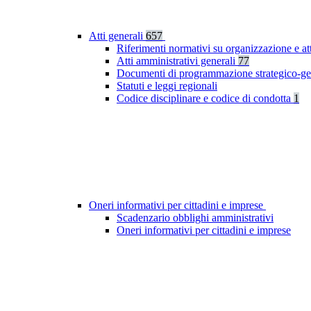
Atti generali
657
Riferimenti normativi su organizzazione e at
Atti amministrativi generali
77
Documenti di programmazione strategico-ge
Statuti e leggi regionali
Codice disciplinare e codice di condotta
1
Oneri informativi per cittadini e imprese
Scadenzario obblighi amministrativi
Oneri informativi per cittadini e imprese