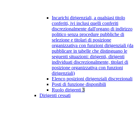
Incarichi dirigenziali, a qualsiasi titolo
conferiti, ivi inclusi quelli conferiti
discrezionalmente dall'organo di indirizzo
politico senza procedure pubbliche di
selezione e titolari di posizione
organizzativa con funzioni dirigenziali (da
pubblicare in tabelle che distinguano le
seguenti situazioni: dirigenti, dirigenti
individuati discrezionalmente, titolari di
posizione organizzativa con funzioni
dirigenziali)
Elenco posizioni dirigenziali discrezionali
Posti di funzione disponibili
Ruolo dirigenti
3
Dirigenti cessati