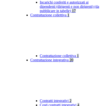
Incarichi conferiti e autorizzati ai
dipendenti (dirigenti e non dirigenti) (da
pubblicare in tabelle)
17
Contrattazione collettiva
1
Contrattazione collettiva
1
Contrattazione integrativa
20
Contratti integrativi
2
Costi contratti integrativi
4