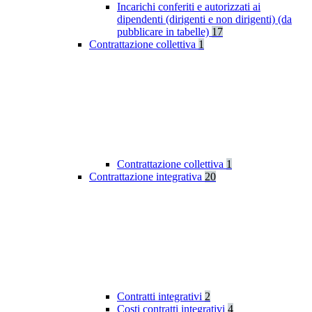
Incarichi conferiti e autorizzati ai
dipendenti (dirigenti e non dirigenti) (da
pubblicare in tabelle)
17
Contrattazione collettiva
1
Contrattazione collettiva
1
Contrattazione integrativa
20
Contratti integrativi
2
Costi contratti integrativi
4