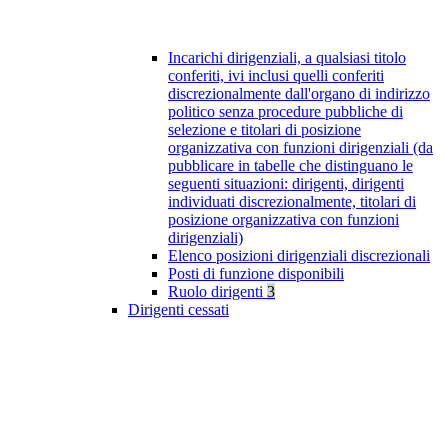
Incarichi dirigenziali, a qualsiasi titolo
conferiti, ivi inclusi quelli conferiti
discrezionalmente dall'organo di indirizzo
politico senza procedure pubbliche di
selezione e titolari di posizione
organizzativa con funzioni dirigenziali (da
pubblicare in tabelle che distinguano le
seguenti situazioni: dirigenti, dirigenti
individuati discrezionalmente, titolari di
posizione organizzativa con funzioni
dirigenziali)
Elenco posizioni dirigenziali discrezionali
Posti di funzione disponibili
Ruolo dirigenti
3
Dirigenti cessati