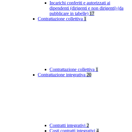
Incarichi conferiti e autorizzati ai
dipendenti (dirigenti e non dirigenti) (da
pubblicare in tabelle)
17
Contrattazione collettiva
1
Contrattazione collettiva
1
Contrattazione integrativa
20
Contratti integrativi
2
Costi contratti integrativi
4