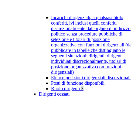
Incarichi dirigenziali, a qualsiasi titolo
conferiti, ivi inclusi quelli conferiti
discrezionalmente dall'organo di indirizzo
politico senza procedure pubbliche di
selezione e titolari di posizione
organizzativa con funzioni dirigenziali (da
pubblicare in tabelle che distinguano le
seguenti situazioni: dirigenti, dirigenti
individuati discrezionalmente, titolari di
posizione organizzativa con funzioni
dirigenziali)
Elenco posizioni dirigenziali discrezionali
Posti di funzione disponibili
Ruolo dirigenti
3
Dirigenti cessati