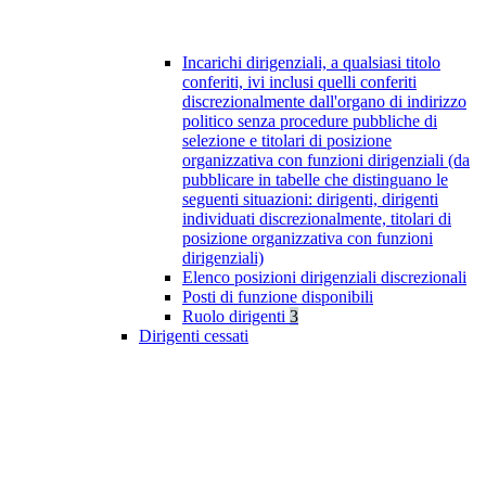
Incarichi dirigenziali, a qualsiasi titolo
conferiti, ivi inclusi quelli conferiti
discrezionalmente dall'organo di indirizzo
politico senza procedure pubbliche di
selezione e titolari di posizione
organizzativa con funzioni dirigenziali (da
pubblicare in tabelle che distinguano le
seguenti situazioni: dirigenti, dirigenti
individuati discrezionalmente, titolari di
posizione organizzativa con funzioni
dirigenziali)
Elenco posizioni dirigenziali discrezionali
Posti di funzione disponibili
Ruolo dirigenti
3
Dirigenti cessati