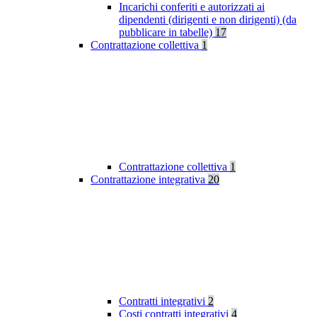
Incarichi conferiti e autorizzati ai
dipendenti (dirigenti e non dirigenti) (da
pubblicare in tabelle)
17
Contrattazione collettiva
1
Contrattazione collettiva
1
Contrattazione integrativa
20
Contratti integrativi
2
Costi contratti integrativi
4